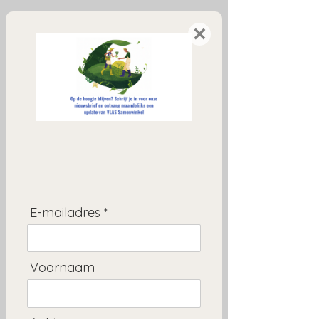
×
Onze nieuwsbrief ontvangen?
Stuur ons een mail naar
hallo@vlassamenwinkel
en we maken dat je onze brieven krijgt!
E-mailadres *
Voornaam
© 2026 VLAS SAMENWINKEL